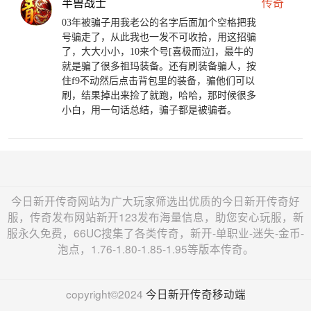
半兽战士
传奇
03年被骗子用我老公的名字后面加个空格把我
号骗走了，从此我也一发不可收拾，用这招骗
了，大大小小，10来个号[喜极而泣]，最牛的
就是骗了很多祖玛装备。还有刷装备骗人，按
住f9不动然后点击背包里的装备，骗他们可以
刷，结果掉出来捡了就跑，哈哈，那时候很多
小白，用一句话总结，骗子都是被骗者。
今日新开传奇网站为广大玩家筛选出优质的今日新开传奇好
服，传奇发布网站新开123发布海量信息，助您安心玩服，新
服永久免费，66UC搜集了各类传奇，新开-单职业-迷失-金币-
泡点，1.76-1.80-1.85-1.95等版本传奇。
copyright©2024
今日新开传奇移动端