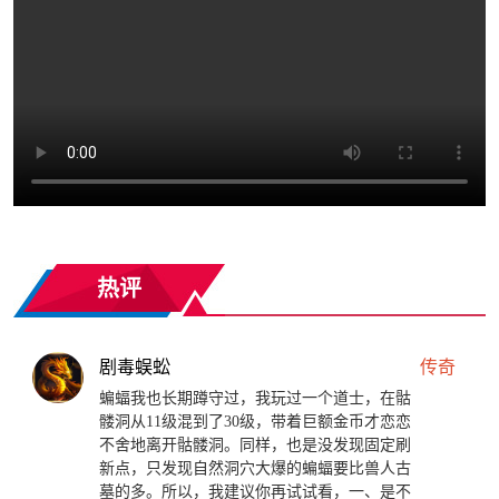
热评
剧毒蜈蚣
传奇
蝙蝠我也长期蹲守过，我玩过一个道士，在骷
髅洞从11级混到了30级，带着巨额金币才恋恋
不舍地离开骷髅洞。同样，也是没发现固定刷
新点，只发现自然洞穴大爆的蝙蝠要比兽人古
墓的多。所以，我建议你再试试看，一、是不