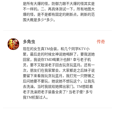
是所有大爆的怪，防御力跟不大爆的怪其实是
不一样的。二、再具体测试一下，所有地图大
爆的怪，是不是都有固定的刷新点，刷新的范
围大概是多少*多少。
多角虫
传奇
现在的女生真TM会装，和几个同学KTV小
聚，最后走的时候女神说她喝醉了，要我送她
回家，我说你TMD喝果汁也醉? 幸亏老子机
灵，要不又耽误老子回去玩贪玩蓝月。还有一
次，朋友们在我家聚会，大家都走之后妹子说
要留下来看我玩贪玩蓝月，我打完一只野猪之
后问她要不要玩，她说她不想玩这个，让我先
去洗澡。当时我就给她撵出家门。TM想趁着
老子洗澡把老子装备全卖了? 当老子傻? 多亏
我TM机智过人。