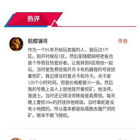
热评
骷髅镰将
传奇
作为一个01年开始玩官服的人，我玩过3个
区。刚开时候在1区，然后家隔壁网吧老板也
是个传奇狂热爱好者。让我转到8区陪他一起
玩，当时是免费给我开月卡有机器我的号就挂
着挖矿。我记得当时是点卡和月卡。点卡是
120个小时时间。但是价格都是35一张。然后
我的号晚上没人上就他就开着挖矿。他法师。
我道士。当时还记得法师练级是真费钱。每天
晚上要挖10w的药钱供他练级。当时毒蛇是没
有小地图的。所以基本都是贴墙跑去僵尸洞挖
矿。根本不敢飞随机。