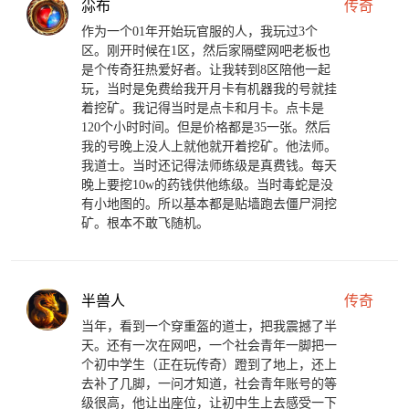
尛布
传奇
作为一个01年开始玩官服的人，我玩过3个
区。刚开时候在1区，然后家隔壁网吧老板也
是个传奇狂热爱好者。让我转到8区陪他一起
玩，当时是免费给我开月卡有机器我的号就挂
着挖矿。我记得当时是点卡和月卡。点卡是
120个小时时间。但是价格都是35一张。然后
我的号晚上没人上就他就开着挖矿。他法师。
我道士。当时还记得法师练级是真费钱。每天
晚上要挖10w的药钱供他练级。当时毒蛇是没
有小地图的。所以基本都是贴墙跑去僵尸洞挖
矿。根本不敢飞随机。
半兽人
传奇
当年，看到一个穿重盔的道士，把我震撼了半
天。还有一次在网吧，一个社会青年一脚把一
个初中学生（正在玩传奇）蹬到了地上，还上
去补了几脚，一问才知道，社会青年账号的等
级很高，他让出座位，让初中生上去感受一下