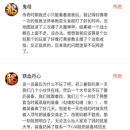
鬼母
传奇
传奇时期我还小只能看着我爸玩，我记得好像哪
一次的我爸法师单刷双头金刚打了好长时间，光
地图就进了三次爆了天魔神甲，结果被一个战士
赖在上面不走，没办法。想想我爸应该算是个比
较那个的玩家了好像打黄泉教主爆了个治愈戒
指，反正挺屌的，后来我的问题逐渐不玩网游
了。
铁血丹心
传奇
说一说最后为什么不玩了吧，初三暑假的某一天
我们几个小伙伴在线，然后一个大号说不玩了要
扔装备，我们就跟着捡，我们三个一共捡了两整
套当时最高级的装备（勾魂和勾魂〈金〉），带
着装备爽了好几天，但是有一天在线的时候突然
被人顶号把装备交易走了，改密码都不管用，那
一刻就想明白了，无论怎么玩人家充了钱的就是
大爷，装备扔掉了联系一下GM就把装备转回去