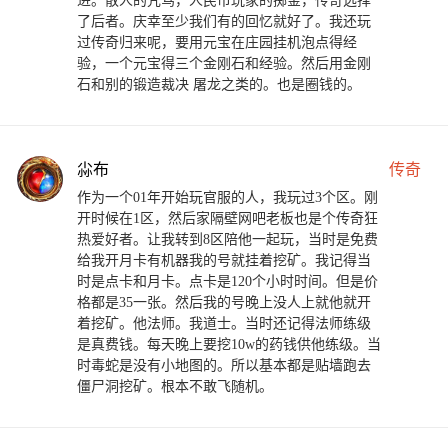
进。散人的咒骂，人民币玩家的掷金，传奇选择
了后者。庆幸至少我们有的回忆就好了。我还玩
过传奇归来呢，要用元宝在庄园挂机泡点得经
验，一个元宝得三个金刚石和经验。然后用金刚
石和别的锻造裁决 屠龙之类的。也是圈钱的。
尛布
传奇
作为一个01年开始玩官服的人，我玩过3个区。刚
开时候在1区，然后家隔壁网吧老板也是个传奇狂
热爱好者。让我转到8区陪他一起玩，当时是免费
给我开月卡有机器我的号就挂着挖矿。我记得当
时是点卡和月卡。点卡是120个小时时间。但是价
格都是35一张。然后我的号晚上没人上就他就开
着挖矿。他法师。我道士。当时还记得法师练级
是真费钱。每天晚上要挖10w的药钱供他练级。当
时毒蛇是没有小地图的。所以基本都是贴墙跑去
僵尸洞挖矿。根本不敢飞随机。