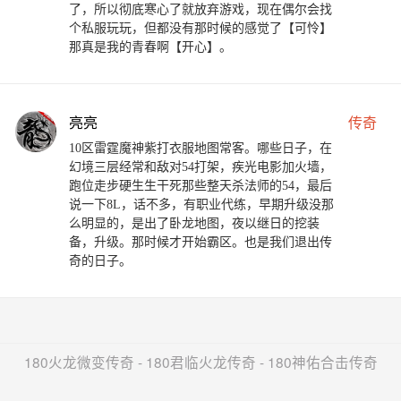
了，所以彻底寒心了就放弃游戏，现在偶尔会找
个私服玩玩，但都没有那时候的感觉了【可怜】
那真是我的青春啊【开心】。
亮亮
传奇
10区雷霆魔神紫打衣服地图常客。哪些日子，在
幻境三层经常和敌对54打架，疾光电影加火墙，
跑位走步硬生生干死那些整天杀法师的54，最后
说一下8L，话不多，有职业代练，早期升级没那
么明显的，是出了卧龙地图，夜以继日的挖装
备，升级。那时候才开始霸区。也是我们退出传
奇的日子。
180火龙微变传奇 - 180君临火龙传奇 - 180神佑合击传奇