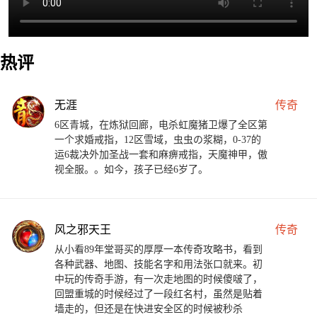
热评
无涯
传奇
6区青城，在炼狱回廊，电杀虹魔猪卫爆了全区第
一个求婚戒指，12区雪域，虫虫の浆糊，0-37的
运6裁决外加圣战一套和麻痹戒指，天魔神甲，傲
视全服。。如今，孩子已经6岁了。
风之邪天王
传奇
从小看89年堂哥买的厚厚一本传奇攻略书，看到
各种武器、地图、技能名字和用法张口就来。初
中玩的传奇手游，有一次走地图的时候傻啵了，
回盟重城的时候经过了一段红名村，虽然是贴着
墙走的，但还是在快进安全区的时候被秒杀