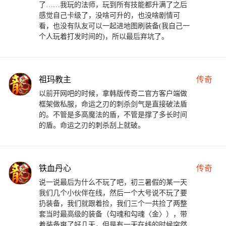
了……我玩的法师，玩到所有技能都升满了之后
感觉自己卡级了，没啥可升的，也没啥剧情可
看，也没有队友可以一起进地图刷装备(我自己一
个人玩着打发时间的)，所以最后弃坑了。
祖玛教主
传奇
以前开网吧的时候，拿韩版传奇二官方客户端做
框架做私服，命运之刃的刺杀剑气是直接破法盾
的。不管是多高魔法的盾，不管是撑了多长时间
的盾。命运之刃的刺杀刮上就破。
铁血丹心
传奇
说一说最后为什么不玩了吧，初三暑假的某一天
我们几个小伙伴在线，然后一个大号说不玩了要
扔装备，我们就跟着捡，我们三个一共捡了两整
套当时最高级的装备（勾魂和勾魂〈金〉），带
着装备爽了好几天，但是有一天在线的时候突然