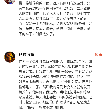
最早接触传奇的时候，很少有网吧有这游戏，只
有学校旁边的一个黑网吧20几台机器，显示器是
大脑袋的那种，几个人天天打这游戏，我们放学
会过去看，就开始玩了，最开始没有选区的界
面，就是一个龙的图标，点进入就8组服务器，好
像是光芒，疾风，流云，烈焰，蜀山，天府，剩
下的忘了，时间太久了。
骷髅镰将
传奇
作为一个01年开始玩官服的人，我玩过3个区。刚
开时候在1区，然后家隔壁网吧老板也是个传奇狂
热爱好者。让我转到8区陪他一起玩，当时是免费
给我开月卡有机器我的号就挂着挖矿。我记得当
时是点卡和月卡。点卡是120个小时时间。但是价
格都是35一张。然后我的号晚上没人上就他就开
着挖矿。他法师。我道士。当时还记得法师练级
是真费钱。每天晚上要挖10w的药钱供他练级。当
时毒蛇是没有小地图的。所以基本都是贴墙跑去
僵尸洞挖矿。根本不敢飞随机。